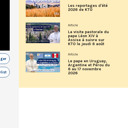
Les reportages d'été
2026 de KTO
Article
La visite pastorale du
pape Léon XIV à
Assise à suivre sur
KTO le jeudi 6 août
Article
ager
Le pape en Uruguay,
Argentine et Pérou du
6 au 17 novembre
list
2026