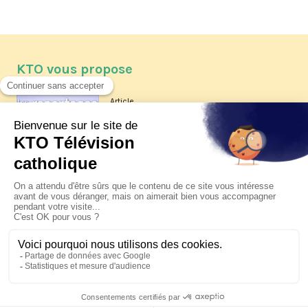
KTO vous propose
Article
Les reportages d'été 2026 de KTO
Article
La visite pastorale du pape Léon
XIV à Assise à suivre sur KTO le
jeudi 6 août
Article
Le pape en Uruguay, Argentine et
Pérou du 6 au 17 novembre 2026