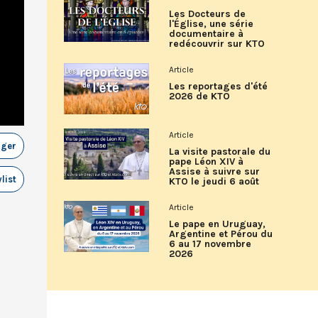
Les Docteurs de
l'Église, une série
documentaire à
redécouvrir sur KTO
Article
Les reportages d'été
2026 de KTO
Article
ager
La visite pastorale du
pape Léon XIV à
Assise à suivre sur
list
KTO le jeudi 6 août
Article
Le pape en Uruguay,
Argentine et Pérou du
6 au 17 novembre
2026