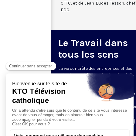
CFTC, et de Jean-Eudes Tesson, che
EDC.
Le Travail dans
tous les sens
La vie concrète des entreprises et des
salariés est débattue à la lumière de la
pensée sociale de l’Église par Joseph
Thouvenel, vice‑président de la
Confédération française des travailleur
chrétiens, et Jean‑Eudes Tesson, chef
d’entreprise. Animé par Priscilia de Selve
Visiter la page de l'émission