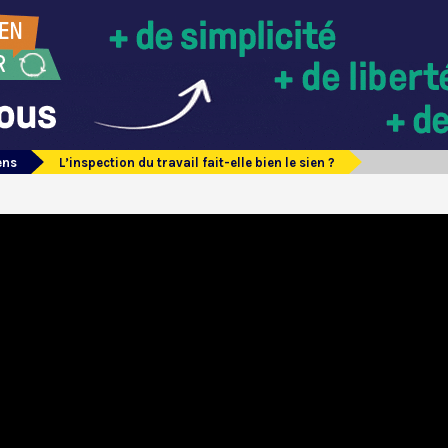
ens
L’inspection du travail fait-elle bien le sien ?