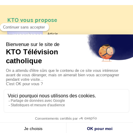
KTO vous propose
Article
Les reportages d'été 2026 de KTO
Article
La visite pastorale du pape Léon
XIV à Assise à suivre sur KTO le
jeudi 6 août
Article
Le pape en Uruguay, Argentine et
Pérou du 6 au 17 novembre 2026
© KTO 2026 —
Contact
—
Mentions légales