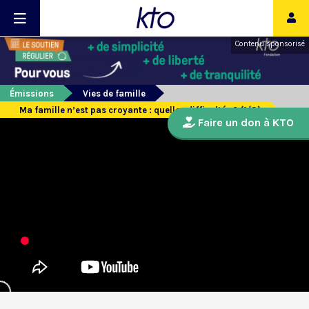
Contenu sponsorisé
Émissions
Vies de famille
Ma famille n’est pas croyante : quelles difficultés ? (1/3)
Faire un don à KTO