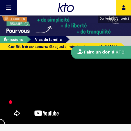
Contenu sponsorisé
Émissions
Vies de famille
Conflit frères-soeurs: être juste, mission impossible ? (2/4)
Faire un don à KTO