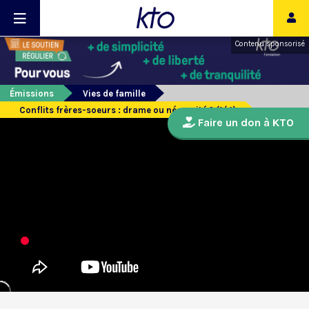
Contenu sponsorisé
Émissions
Vies de famille
Conflits frères-soeurs : drame ou nécessité ? (1/4)
Faire un don à KTO