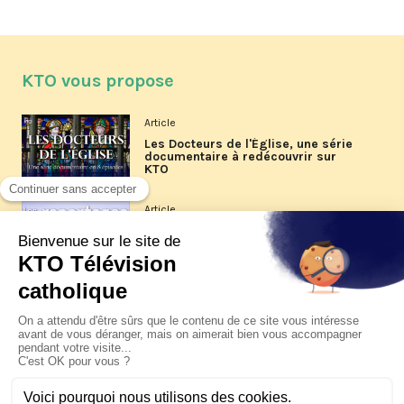
KTO vous propose
Article
Les Docteurs de l'Église, une série
documentaire à redécouvrir sur
KTO
Article
Les reportages d'été 2026 de KTO
Article
La visite pastorale du pape Léon
XIV à Assise à suivre sur KTO le
jeudi 6 août
Article
Le pape en Uruguay, Argentine et