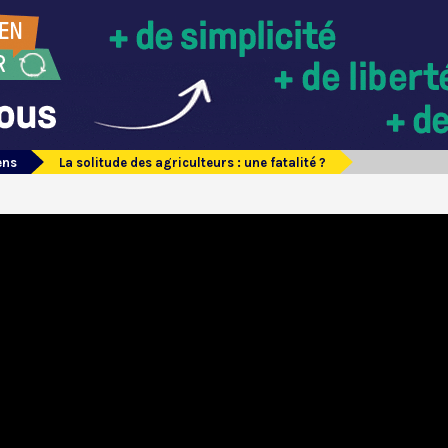
ens
La solitude des agriculteurs : une fatalité ?