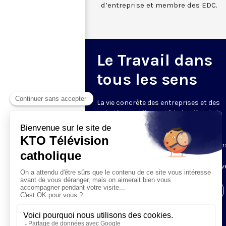
d’entreprise et membre des EDC.
Le Travail dans
tous les sens
La vie concrète des entreprises et des
salariés est débattue à la lumière de la
pensée sociale de l’Église par Joseph
Thouvenel, vice‑président de la
Confédération française des travailleur
chrétiens, et Jean‑Eudes Tesson, chef
d’entreprise. Animé par Priscilia de Selve
Visiter la page de l'émission