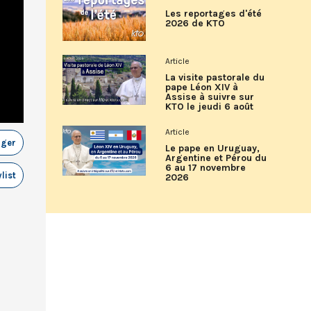
Les reportages d'été
2026 de KTO
Article
La visite pastorale du
pape Léon XIV à
Assise à suivre sur
KTO le jeudi 6 août
Article
ager
Le pape en Uruguay,
Argentine et Pérou du
6 au 17 novembre
list
2026