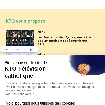
KTO vous propose
Article
Les Docteurs de l'Église, une série
documentaire à redécouvrir sur
KTO
Article
Les reportages d'été 2026 de KTO
Article
La visite pastorale du pape Léon
XIV à Assise à suivre sur KTO le
jeudi 6 août
Article
Le pape en Uruguay, Argentine et