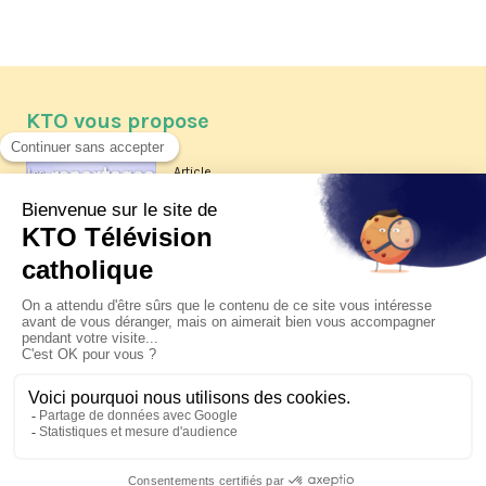
KTO vous propose
Article
Les reportages d'été 2026 de KTO
Article
La visite pastorale du pape Léon
XIV à Assise à suivre sur KTO le
jeudi 6 août
Article
Le pape en Uruguay, Argentine et
Pérou du 6 au 17 novembre 2026