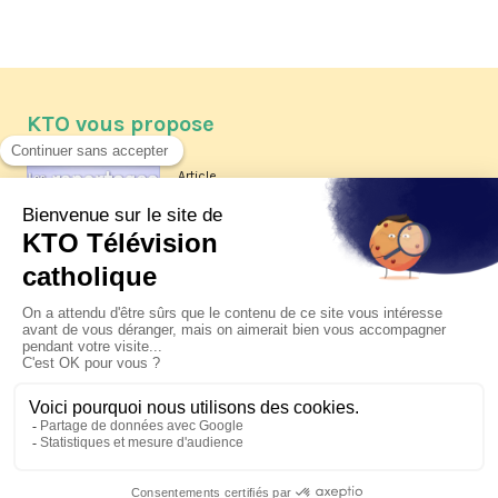
KTO vous propose
Article
Les reportages d'été 2026 de KTO
Article
La visite pastorale du pape Léon
XIV à Assise à suivre sur KTO le
jeudi 6 août
Article
Le pape en Uruguay, Argentine et
Pérou du 6 au 17 novembre 2026