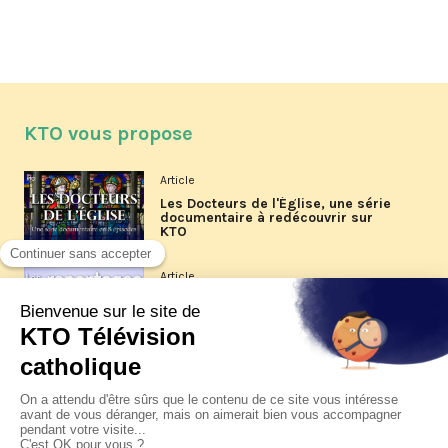
KTO vous propose
Article
Les Docteurs de l'Église, une série
documentaire à redécouvrir sur
KTO
Article
Les reportages d'été 2026 de KTO
Article
La visite pastorale du pape Léon
XIV à Assise à suivre sur KTO le
jeudi 6 août