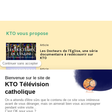
KTO vous propose
Article
Les Docteurs de l'Église, une série
documentaire à redécouvrir sur
KTO
Article
Les reportages d'été 2026 de KTO
Article
La visite pastorale du pape Léon
XIV à Assise à suivre sur KTO le
jeudi 6 août