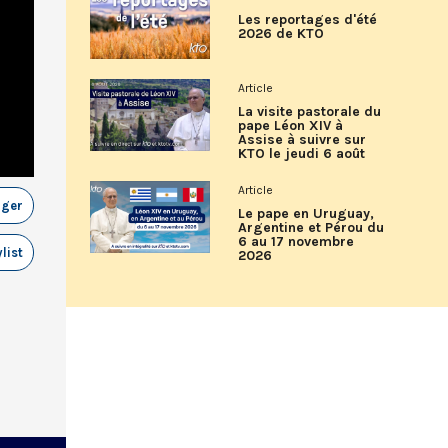
Les reportages d'été
2026 de KTO
Article
La visite pastorale du
pape Léon XIV à
Assise à suivre sur
KTO le jeudi 6 août
Article
ager
Le pape en Uruguay,
Argentine et Pérou du
6 au 17 novembre
list
2026