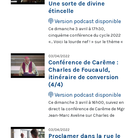
#CarêmeEnTerreSainte.
Une sorte de divine
étincelle
Version podcast disponible
Ce dimanche 3 avril à 17h30,
cinquième conférence du cycle 2022
«... Voici la lourde nef ! » sur le thème «
Une sorte de divine étincelle » par Mgr
Jean-Louis Bruguès, o.p., archevêque
03/04/2022
et évêque émérite d’Angers. La liturgie
Conférence de Carême :
représente la raison unique de nos
Charles de Foucauld,
églises. Deux risques les menacent
itinéraire de conversion
aujourd’hui : les réduire au rang de
(4/4)
musées, les conserver comme
simples témoignages du patrimoine. Il
Version podcast disponible
revient au clergé de prendre très au
Ce dimanche 3 avril à 16h00, suivez en
sérieux son rôle d’affectataire
direct la conférence de Carême de Mgr
exclusif. Alors que tant d’églises,
Jean-Marc Aveline sur Charles de
comme Notre-Dame, ont besoin
Foucauld. Le 13 mars, 20 mars, 27
d’être restaurées, le moment est sans
mars et 3 avril, l’archevêque de
03/04/2022
doute venu de nouer entre l’Église et
Marseille propose d’approfondir le
Proclamer dans la rue le