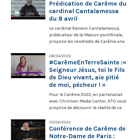
revient sur ces femmes qui ont
Prédication de Carême du
marqué par leur générosité : les mère
cardinal Cantalamessa
Teresa, Madeleine Delbrêl, Soeur
du 8 avril
Emmanuelle, Geneviève Anthonioz-De
Le cardinal Raniero Cantalamessa,
Gaulle, Chiara Lubitch. Qui sont-elles
prédicateur de la Maison pontificale,
et que nous disent de l’engagement de
propose les vendredis de Carême une
toute une vie au service des malades,
prédication autour du thème « Prenez,
des pauvres, des enfants ? Régis
mangez : ceci est mon corps » (Mt
Burnet reçoit le Père Gilles François et
08/04/2022
26,26). Sa prédication est à suivre
Òlympia Alberti. Emission du 10 avril
#CarêmeEnTerreSainte :«
depuis la salle Paul VI à Rome les
2022.
Seigneur Jésus, toi le Fils
vendredis 11, 18 et 25 mars, et le 1er et 8
de Dieu vivant, aie pitié
avril, à 9h00, en direct sur KTO.
de moi, pécheur ! »
Pour le Carême 2022, en partenariat
avec Christian Media Center, KTO vous
propose de découvrir la réalité de ce
temps liturgique en Terre Sainte. «
Seigneur Jésus, toi le Fils de Dieu
03/04/2022
vivant, aie pitié de moi, pécheur ! »
Conférence de Carême de
María Ruiz, iconographe, partage son
Notre-Dame de Paris :