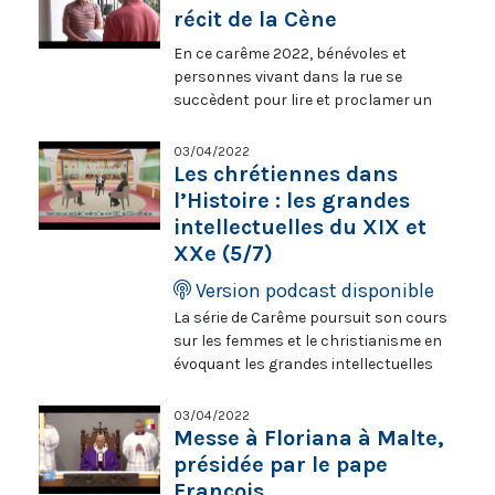
les artistes une nouvelle alliance,
thème de « L’itinéraire de conversion »
récit de la Cène
puisque leur mission est de saisir les
du futur saint. Le bienheureux sera
trésors du ciel de l’esprit pour les
En ce carême 2022, bénévoles et
canonisé le 15 mai 2022.
rendre accessibles à tous (Paul VI).
personnes vivant dans la rue se
succèdent pour lire et proclamer un
extrait de l’Évangile de Luc.
Aujourd’hui : Proclamer dans la rue le
03/04/2022
récit de la Cène (Extraits de Lc 22, 1 à
Les chrétiennes dans
34). En partenariat avec Aux captifs,
l’Histoire : les grandes
la libération, retrouvez chaque
intellectuelles du XIX et
dimanche pendant le Carême un
XXe (5/7)
épisode de la série « Proclamer
l’Évangile dans la rue ».
Version podcast disponible
La série de Carême poursuit son cours
sur les femmes et le christianisme en
évoquant les grandes intellectuelles
des XIXe-XXe s., et, plus
généralement, en évoquant les
03/04/2022
perspectives mises en places par
Messe à Floriana à Malte,
l’arrivée des femmes dans le champ
présidée par le pape
intellectuel. Est-ce que les femmes
François