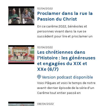
Notre-Dame des ferveurs » par Mgr
Jean-Louis Bruguès, o.p., archevêque
10/04/2022
et évêque émérite d’Angers. « La mort
Proclamer dans la rue la
et la beauté [sont] deux soeurs
Passion du Christ
également terribles et fécondes »
En ce carême 2022, bénévoles et
(Victor Hugo). Notre-Dame témoigne
personnes vivant dans la rue se
de cette proximité-là : que de grandes
succèdent pour lire et proclamer un
figures fauchées, que de misères
extrait de l’Évangile de Luc.
confessées, que de drames, que de
Aujourd’hui : Proclamer dans la rue la
conversions ! On salue en elle le
10/04/2022
Passion du Christ (Extraits de Lc 23,
Les chrétiennes dans
refuge des pécheurs et la santé des
13 à 49). En partenariat avec Aux
malades - même en ces temps
l’Histoire : les généreuses
captifs, la libération, retrouvez
d’épidémie - ; on vénère la reine des
et engagées du XIX et
chaque dimanche pendant le Carême
peuples et la mère de tous. Nous qui
XXe (6/7)
un épisode de la série « Proclamer
affrontons l’obscurité et la tempête,
l’Évangile dans la rue ».
Version podcast disponible
nous ne manquons pas de scruter les
astres pour nous guider : Marie, étoile
Voici Pâques et voici le temps de notre
de l’espérance.
avant-dernier épisode de la série d’un
Carême tout entier passé en
compagnie des femmes chrétiennes.
Cette semaine la Foi prise au mot
08/04/2022