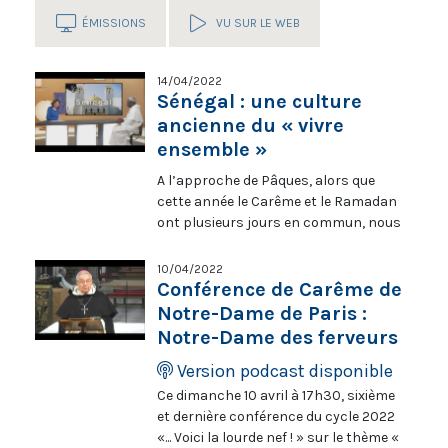
ÉMISSIONS
VU SUR LE WEB
14/04/2022
Sénégal : une culture
ancienne du « vivre
ensemble »
A l’approche de Pâques, alors que
cette année le Carême et le Ramadan
ont plusieurs jours en commun, nous
tournons nos regards vers le Sénégal,
pays de la « Teranga », de l’hospitalité,
10/04/2022
connu pour sa bonne cohabitation
Conférence de Carême de
malgré les différences ethniques et
Notre-Dame de Paris :
religieuses. Le Sénégal fait-il figure
Notre-Dame des ferveurs
d’exception en Afrique de l’Ouest,
Version podcast disponible
région frappée par des violences
extrémistes récurrentes ? On a posé
Ce dimanche 10 avril à 17h30, sixième
la question au Frère dominicain
et dernière conférence du cycle 2022
sénégalais Pierre-Marie Niang.
«... Voici la lourde nef ! » sur le thème «