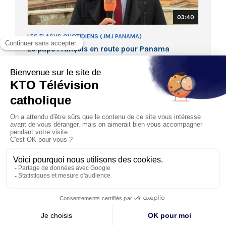
03:40
LES FLASHS QUOTIDIENS (JMJ PANAMA)
Le pape François en route pour Panama
23/01/2019
Ce mercredi 23 janvier 2019, le pape François entame un
voyage de 5 jours au Panama à l’occasion des 34ème
Journ...
Les journées en diocèses
Les JMJ au Panama ont donné l'opportunité à
de nombreux jeunes du monde entier de
s'imprégner de la culture panaméenne.
Réécoutez les histoires de leur arrivée au
Panama !