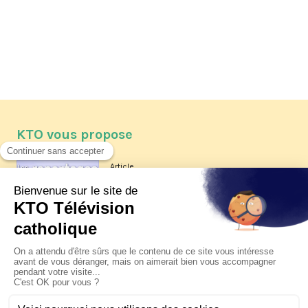
KTO vous propose
Article
Les reportages d'été 2026 de KTO
Article
La visite pastorale du pape Léon
XIV à Assise à suivre sur KTO le
jeudi 6 août
Article