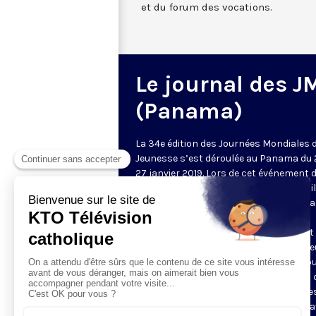
et du forum des vocations.
Le journal des J
(Panama)
La 34e édition des Journées Mondiales d
Jeunesse s’est déroulée au Panama du 
27 janvier 2019. Lors de cet événement 
l’Église catholique, des centaines de mil
de jeunes catholiques ont répondu à l’
du pape François. Au cours de ce
rassemblement, le pape François s'est
rendu notamment dans un centre de j
malades du sida et dans une prison po
mineurs, dans un pays marqué par les 
migratoires. Découvrez en intégralité le
grands moments des JMJ au Panama a