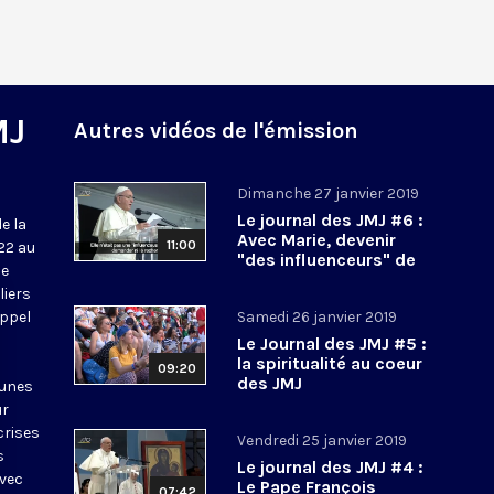
MJ
Autres vidéos de l'émission
Dimanche 27 janvier 2019
Le journal des JMJ #6 :
e la
Avec Marie, devenir
11:00
22 au
"des influenceurs" de
de
Dieu
liers
appel
Samedi 26 janvier 2019
Le Journal des JMJ #5 :
la spiritualité au coeur
09:20
des JMJ
eunes
ur
crises
Vendredi 25 janvier 2019
s
Le journal des JMJ #4 :
vec
Le Pape François
07:42