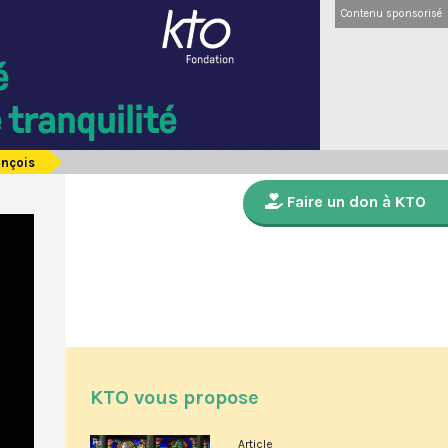
Contenu sponsorisé
ançois
Faire un don à KTO
KTO vous propose
Article