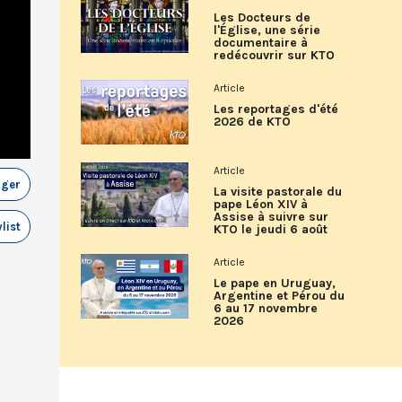
Les Docteurs de
l'Église, une série
documentaire à
redécouvrir sur KTO
Article
Les reportages d'été
2026 de KTO
Article
ager
La visite pastorale du
pape Léon XIV à
Assise à suivre sur
list
KTO le jeudi 6 août
Article
Le pape en Uruguay,
Argentine et Pérou du
6 au 17 novembre
2026