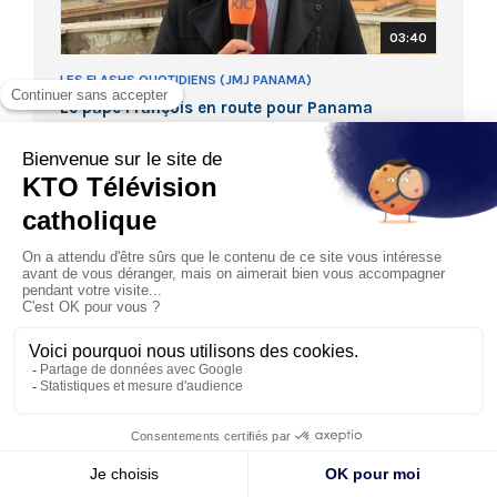
03:40
LES FLASHS QUOTIDIENS (JMJ PANAMA)
Le pape François en route pour Panama
23/01/2019
Ce mercredi 23 janvier 2019, le pape François entame un
voyage de 5 jours au Panama à l’occasion des 34ème
Journ...
Les journées en diocèses
Les JMJ au Panama ont donné l'opportunité à
de nombreux jeunes du monde entier de
s'imprégner de la culture panaméenne.
Réécoutez les histoires de leur arrivée au
Panama !