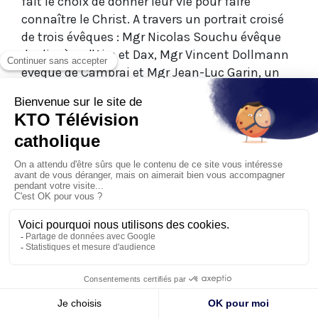
fait le choix de donner leur vie pour faire
connaître le Christ. A travers un portrait croisé
de trois évêques : Mgr Nicolas Souchu évêque
du diocèse d'Aire et Dax, Mgr Vincent Dollmann
évêque de Cambrai et Mgr Jean-Luc Garin, un
des plus jeunes évêques de France, en charge
du diocèse de Saint-Claude dans le Jura, on
découvre la diversité des réalités sociales et
humaines qu'ils rencontrent. Véritable
immersion dans le quotidien de ces pasteurs, le
film montre concrètement comment ils
organisent leurs journées, comment leur
agenda leur dicte leur emploi du temps, quelles
sont leurs difficultés mais aussi quelles sont
leurs joies. 52mn où l'on chemine à leur côté en
partageant leurs questionnements, leurs
doutes et leur espérance.
Une coproduction KTO/ELLIS FILMS 2023 - Réalisée