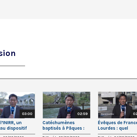
sion
03:00
02:59
0
l’INIRR, un
Catéchumènes
Évêques de Franc
au dispositif
baptisés à Pâques :
Lourdes : quel
es victimes de
encore +28% !
programme ?