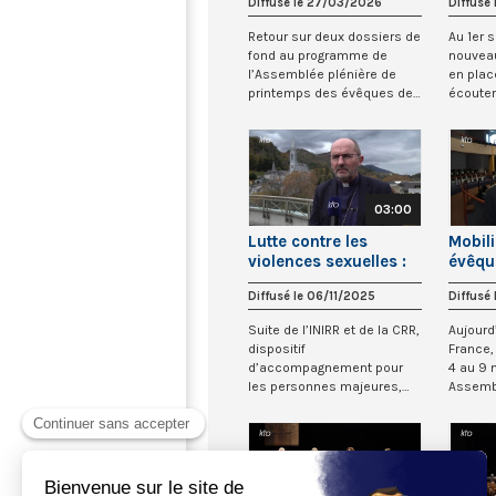
Diffusé le 27/03/2026
Diffusé
violen
Retour sur deux dossiers de
Au 1er 
fond au programme de
nouveau
l’Assemblée plénière de
en plac
printemps des évêques de
écouter,
France, qui s’...
accompa
03:00
Lutte contre les
Mobil
violences sexuelles :
évêqu
point d’étape
l’ens
Diffusé le 06/11/2025
Diffusé
catho
Suite de l’INIRR et de la CRR,
Aujourd
dispositif
France,
d’accompagnement pour
4 au 9 
les personnes majeures,
Assemb
prêtres condamnés pour v...
d’automn