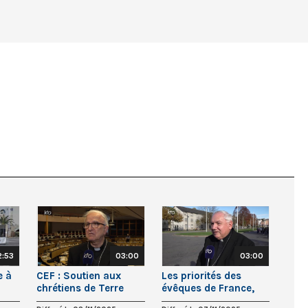
2:53
03:00
03:00
e à
CEF : Soutien aux
Les priorités des
chrétiens de Terre
évêques de France,
Sainte
avec le cardinal