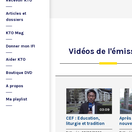
Recevoir KTO
Articles et
dossiers
KTO Mag
Donner mon IFI
Vidéos
de l'émis
Aider KTO
Boutique DVD
A propos
Ma playlist
03:09
CEF : Education,
Après 
liturgie et tradition
nouve
pour l