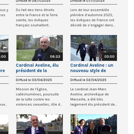
Diffusé le 08/11/2025
Diffusé le 07/11/2025
Aveline
Nous y
Du fait des liens étroits
Lors de leur assemblée
 ces
entre la France et la Terre
plénière d’automne 2025,
sainte, les évêques
les évêques de France ont
français souhaitent
décidé de s’engager dans
apporter un soutie...
une démarche...
:00
06:22
03:00
Cardinal Aveline, élu
Cardinal Aveline : un
ère
président de la
nouveau style de
Conférence des
présidence pour la
Diffusé le 03/04/2025
Diffusé le 02/04/2025
évêques de France
CEF
Mission de l’Eglise,
Le cardinal Jean-Marc
catéchumènes, poursuite
Aveline, archevêque de
de la lutte contre les
Marseille, a été très
eux
violences sexuelles, rôle de
largement élu président de
 lu...
la conférence é...
la Conférence des...