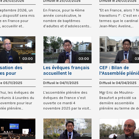
 le 26/03/2026
Diffusé le 25/03/2026
Diffusé le 24/03/2026
ces sexuelles
septembre 2026, un
En France, pour la 4ème
"Et en France, alors ? 
 dispositif sera mis
année consécutive, le
travaillons !" : C’est en
e en France pour
nombre de baptêmes
termes que le cardinal
 accueillir et
d’adultes et d’adolescents
Jean-Marc Aveline,
gner...
est en forte hausse....
président...
03:00
03:00
03
isation des
Les évêques français
CEF : Bilan de
es pour
accueillent le
l’Assemblée pléni
eignement
patriarche de
de mars 2025
 le 05/11/2025
Diffusé le 04/11/2025
Diffusé le 04/04/2025
lique
Constantinople
Bartholomée 1er
’hui, les évêques de
L’assemblée plénière des
Mgr Eric de Moulins-
 réunis à Lourdes du
évêques de France s’est
Beaufort a présidé sa
novembre pour leur
ouverte ce mardi 4
dernière assemblée
lée plénière
novembre 2025 par la visite
plénière au terme de d
e,...
exceptionnelle d...
mandats marqués par la