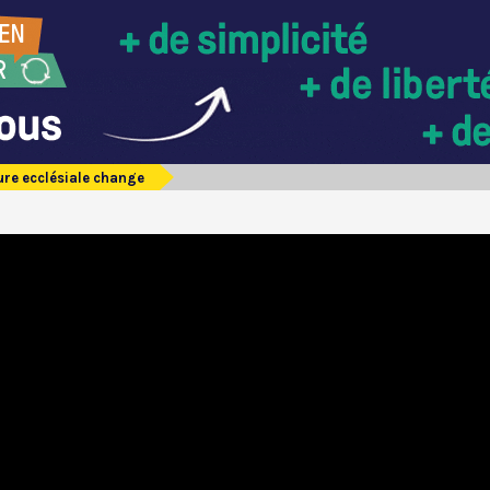
ture ecclésiale change