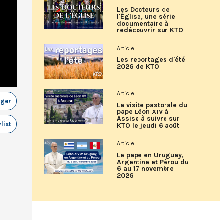
Les Docteurs de
l'Église, une série
documentaire à
redécouvrir sur KTO
Article
Les reportages d'été
2026 de KTO
Article
ager
La visite pastorale du
pape Léon XIV à
Assise à suivre sur
list
KTO le jeudi 6 août
Article
Le pape en Uruguay,
Argentine et Pérou du
6 au 17 novembre
2026