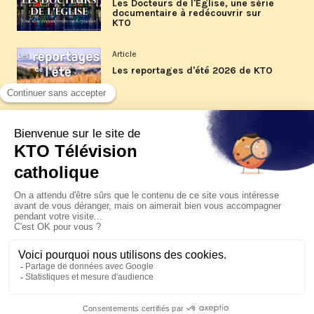
Les Docteurs de l'Église, une série
documentaire à redécouvrir sur
KTO
Article
Les reportages d'été 2026 de KTO
Article
La visite pastorale du pape Léon
XIV à Assise à suivre sur KTO le
jeudi 6 août
Article
Le pape en Uruguay, Argentine et
Pérou du 6 au 17 novembre 2026
© KTO 2026 —
Contact
—
Mentions légales