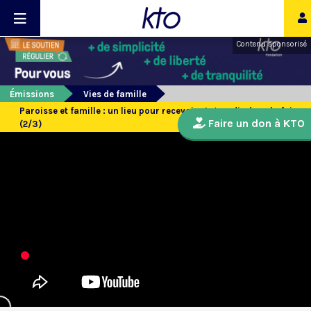
Contenu sponsorisé
Émissions
Vies de famille
Paroisse et famille : un lieu pour recevoir et grandir dans la foi
Faire un don à KTO
(2/3)