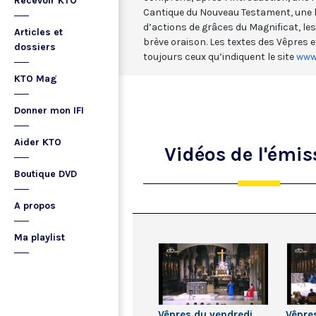
Recevoir KTO
Cantique du Nouveau Testament, une l
d’actions de grâces du Magnificat, les
Articles et
brève oraison. Les textes des Vêpres 
dossiers
toujours ceux qu’indiquent le site
www.
KTO Mag
Donner mon IFI
Aider KTO
Vidéos
de l'émis
Boutique DVD
A propos
Ma playlist
Vêpres du vendredi
Vêpre