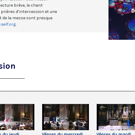
ecture brève, le chant
 prières d’intercession et une
et de la messe sont presque
aelf.org
.
sion
s du jeudi
Vêpres du mercredi
Vêpres du mardi