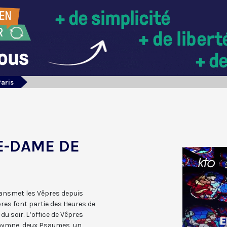
Paris
E-DAME DE
ransmet les Vêpres depuis
res font partie des Heures de
e du soir. L’office de Vêpres
 hymne, deux Psaumes, un