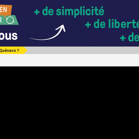
 Quèsaco ?