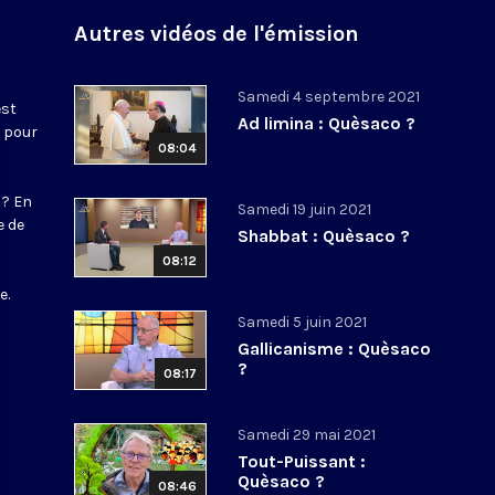
Autres vidéos de l'émission
Samedi 4 septembre 2021
est
Ad limina : Quèsaco ?
e pour
08:04
 ? En
Samedi 19 juin 2021
e de
Shabbat : Quèsaco ?
08:12
s
e.
Samedi 5 juin 2021
Gallicanisme : Quèsaco
?
08:17
Samedi 29 mai 2021
Tout-Puissant :
Quèsaco ?
08:46