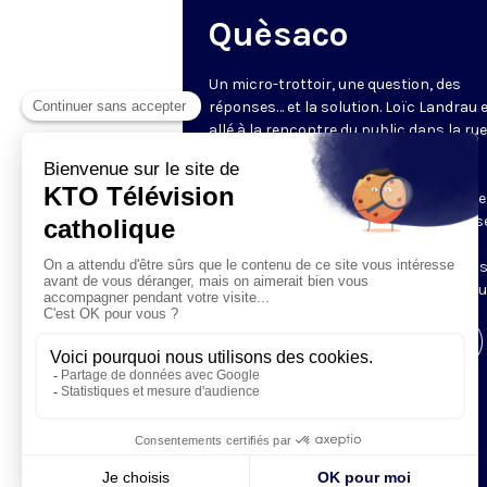
Quèsaco
Un micro-trottoir, une question, des
réponses… et la solution. Loïc Landrau 
allé à la rencontre du public dans la ru
l’interroger sur un mot ou un concept
catholique : que veulent dire des mots
comme miséricorde, narthex ou rosaire
plateau, le père Bernard Klasen (diocès
Nanterre) apporte un éclairage sur la
question. 3 minutes pour rafraîchir no
connaissances sur la culture catholiqu
Visiter la page de l'émission