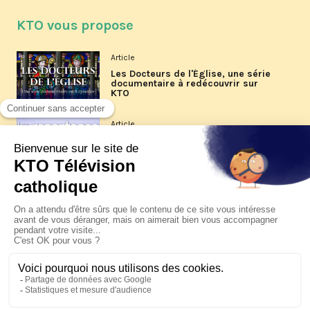
KTO vous propose
Article
Les Docteurs de l'Église, une série
documentaire à redécouvrir sur
KTO
Article
Les reportages d'été 2026 de KTO
Article
La visite pastorale du pape Léon
XIV à Assise à suivre sur KTO le
jeudi 6 août
Article
Le pape en Uruguay, Argentine et
Pérou du 6 au 17 novembre 2026