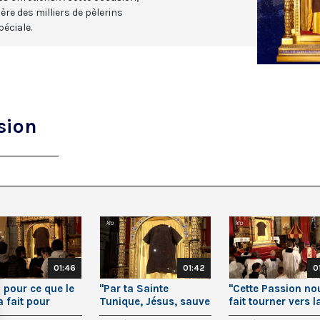
ère des milliers de pèlerins
éciale.
sion
01:46
01:42
0
 pour ce que le
"Par ta Sainte
"Cette Passion no
 fait pour
Tunique, Jésus, sauve
fait tourner vers l
moi"
lumière de Pâque