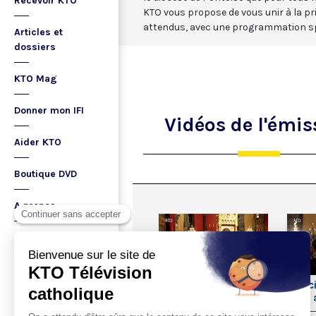
Recevoir KTO
KTO vous propose de vous unir à la pri
attendus, avec une programmation sp
Articles et
dossiers
KTO Mag
Donner mon IFI
Vidéos
de l'émis
Aider KTO
Boutique DVD
A propos
Ma playlist
02:00
"Se rappeler que
"Merci
Jésus a tout payé
Pape a
pour nous"
nous"