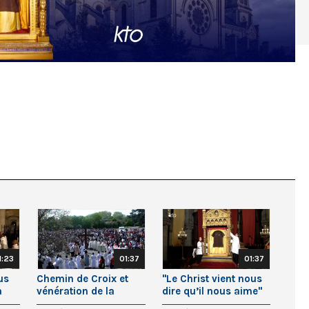
1:23
01:37
01:37
us
Chemin de Croix et
"Le Christ vient nous
a
vénération de la
dire qu’il nous aime"
s"
Sainte Tunique