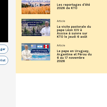
Les reportages d'été
2026 de KTO
Article
La visite pastorale du
pape Léon XIV à
Assise à suivre sur
KTO le jeudi 6 août
Article
ager
Le pape en Uruguay,
Argentine et Pérou du
6 au 17 novembre
list
2026