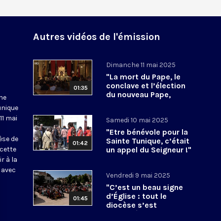
Autres vidéos de l'émission
Dimanche 11 mai 2025
"La mort du Pape, le
conclave et l’élection
01:35
du nouveau Pape,
une
l’Ostension les a
unique
accompagnés"
11 mai
Samedi 10 mai 2025
"Etre bénévole pour la
èse de
Sainte Tunique, c’était
01:42
 cette
un appel du Seigneur !"
r à la
, avec
Vendredi 9 mai 2025
"C’est un beau signe
d’Église : tout le
01:45
diocèse s’est
mobilisé"