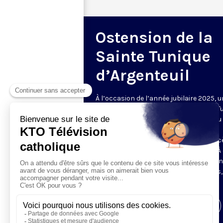
Ostension de la
Sainte Tunique
d’Argenteuil
À l’occasion de l’année jubilaire 2025, 
ostension exceptionnelle de la Sainte T
est organisée cette année du 18 avril au 
2025 à la Basilique d’Argenteuil. Un
événement important tant pour le dioc
Pontoise que pour tous les chrétiens. À
occasion, KTO vous propose de vous uni
prière des milliers de pèlerins attendus
une programmation spéciale.
Visiter la page de l'émission