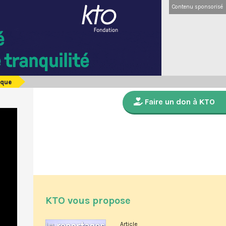
Contenu sponsorisé
ique
Faire un don à KTO
KTO vous propose
Article