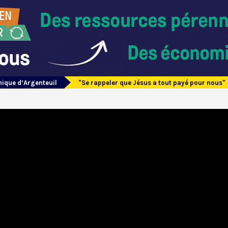
nique d’Argenteuil
"Se rappeler que Jésus a tout payé pour nous"