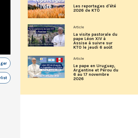
Les reportages d'été
2026 de KTO
Article
La visite pastorale du
pape Léon XIV à
Assise à suivre sur
KTO le jeudi 6 août
Article
ager
Le pape en Uruguay,
Argentine et Pérou du
6 au 17 novembre
list
2026