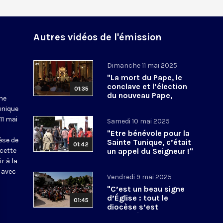
Autres vidéos de l'émission
Dimanche 11 mai 2025
"La mort du Pape, le
conclave et l’élection
01:35
du nouveau Pape,
une
l’Ostension les a
unique
accompagnés"
11 mai
Samedi 10 mai 2025
"Etre bénévole pour la
èse de
Sainte Tunique, c’était
01:42
 cette
un appel du Seigneur !"
r à la
, avec
Vendredi 9 mai 2025
"C’est un beau signe
d’Église : tout le
01:45
diocèse s’est
mobilisé"