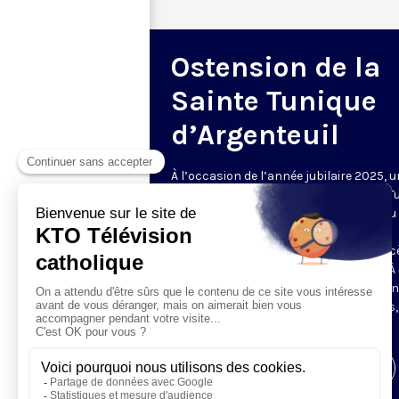
Ostension de la
Sainte Tunique
d’Argenteuil
À l’occasion de l’année jubilaire 2025, 
ostension exceptionnelle de la Sainte T
est organisée cette année du 18 avril au 
2025 à la Basilique d’Argenteuil. Un
événement important tant pour le dioc
Pontoise que pour tous les chrétiens. À
occasion, KTO vous propose de vous uni
prière des milliers de pèlerins attendus
une programmation spéciale.
Visiter la page de l'émission