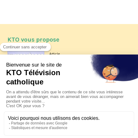
KTO vous propose
Article
Les reportages d'été 2026 de KTO
Article
La visite pastorale du pape Léon
XIV à Assise à suivre sur KTO le
jeudi 6 août
Article
Le pape en Uruguay, Argentine et
Pérou du 6 au 17 novembre 2026