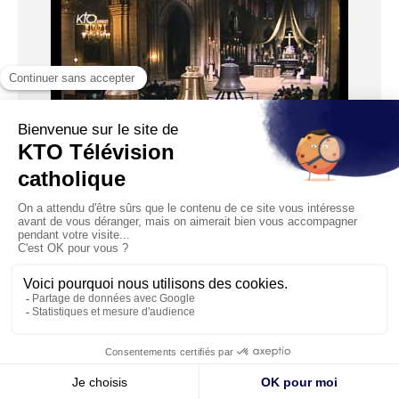
Messe du dimanche soir
Diffusé le 24/02/2013
1
…
66
67
68
69
70
…
80
© KTO 2026 —
Contact
—
Mentions légales