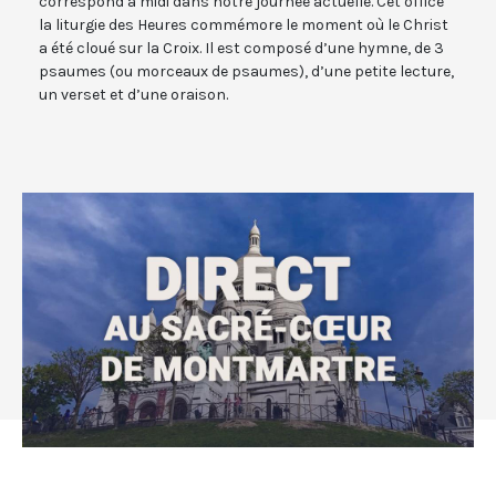
correspond à midi dans notre journée actuelle. Cet office
la liturgie des Heures commémore le moment où le Christ
a été cloué sur la Croix. Il est composé d’une hymne, de 3
psaumes (ou morceaux de psaumes), d’une petite lecture,
un verset et d’une oraison.