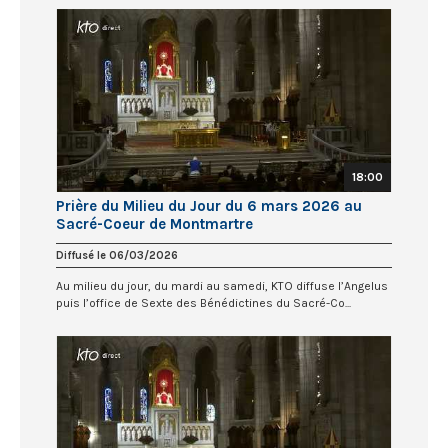
18:00
Prière du Milieu du Jour du 6 mars 2026 au
Sacré-Coeur de Montmartre
Diffusé le 06/03/2026
Au milieu du jour, du mardi au samedi, KTO diffuse l’Angelus
puis l’office de Sexte des Bénédictines du Sacré-Co...