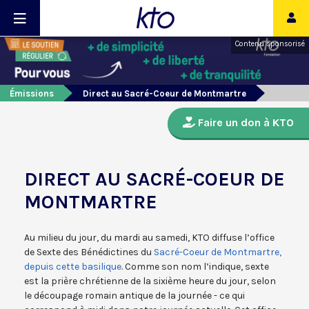
Contenu sponsorisé
Émissions
Direct au Sacré-Coeur de Montmartre
Faire un don à KTO
DIRECT AU SACRÉ-COEUR DE
MONTMARTRE
Au milieu du jour, du mardi au samedi, KTO diffuse l’office
de Sexte des Bénédictines du
Sacré-Coeur de Montmartre,
depuis cette basilique
. Comme son nom l’indique, sexte
est la prière chrétienne de la sixième heure du jour, selon
le découpage romain antique de la journée - ce qui