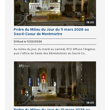
18:00
Prière du Milieu du Jour du 11 mars 2026 au
Sacré-Coeur de Montmartre
Diffusé le 11/03/2026
Au milieu du jour, du mardi au samedi, KTO diffuse l’Angelus
puis l’office de Sexte des Bénédictines du Sacré-Co...
18:00
Prière du Milieu du Jour du 10 mars 2026 au