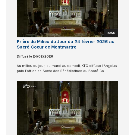
14:50
Prière du Milieu du Jour du 24 février 2026 au
Sacré-Coeur de Montmartre
Diffusé le 24/02/2026
Au milieu du jour, du mardi au samedi, KTO diffuse l’Angelus
puis l’office de Sexte des Bénédictines du Sacré-Co...