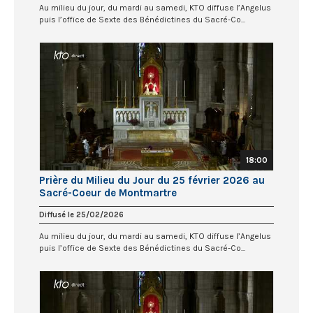
Au milieu du jour, du mardi au samedi, KTO diffuse l’Angelus
puis l’office de Sexte des Bénédictines du Sacré-Co...
18:00
Prière du Milieu du Jour du 25 février 2026 au
Sacré-Coeur de Montmartre
Diffusé le 25/02/2026
Au milieu du jour, du mardi au samedi, KTO diffuse l’Angelus
puis l’office de Sexte des Bénédictines du Sacré-Co...