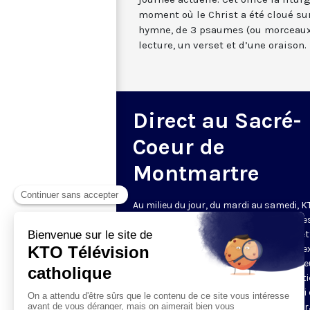
moment où le Christ a été cloué sur
hymne, de 3 psaumes (ou morceaux
lecture, un verset et d’une oraison.
Direct au Sacré-
Coeur de
Montmartre
Au milieu du jour, du mardi au samedi, 
diffuse l’office de Sexte des Bénédictine
Sacré-Coeur de Montmartre, depuis cet
basilique
. Comme son nom l’indique, se
est la prière chrétienne de la sixième h
du jour, selon le découpage romain ant
de la journée - ce qui correspond à midi
notre journée actuelle. Cet office la litur