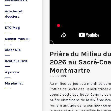
Recevoir KTO
Articles et
dossiers
KTO Mag
Donner mon IFI
Aider KTO
Prière du Milieu du
2026 au Sacré-Coe
Boutique DVD
Montmartre
A propos
03/06/2026
Au milieu du jour, du mardi au sam
Ma playlist
l’office de Sexte des Bénédictines
depuis cette basilique. Comme son 
prière chrétienne de la sixième he
romain antique de la journée - ce 
journée actuelle. Cet office la li