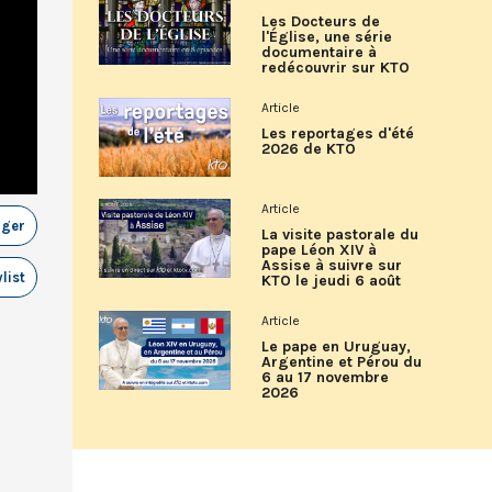
Les Docteurs de
l'Église, une série
documentaire à
redécouvrir sur KTO
Article
Les reportages d'été
2026 de KTO
Article
ager
La visite pastorale du
pape Léon XIV à
Assise à suivre sur
list
KTO le jeudi 6 août
Article
Le pape en Uruguay,
Argentine et Pérou du
6 au 17 novembre
2026