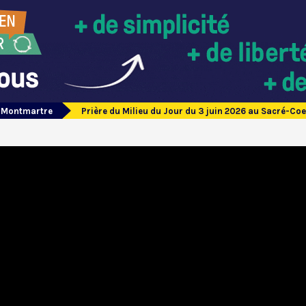
e Montmartre
Prière du Milieu du Jour du 3 juin 2026 au Sacré-C