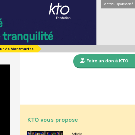
Contenu sponsorisé
oeur de Montmartre
Faire un don à KTO
KTO vous propose
Article