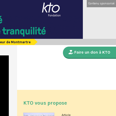
Contenu sponsorisé
oeur de Montmartre
Faire un don à KTO
KTO vous propose
Article