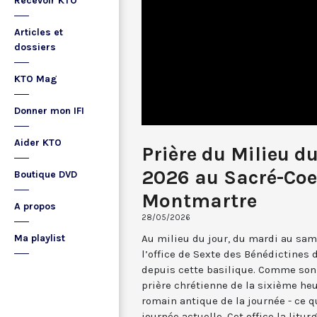
Recevoir KTO
Articles et
dossiers
KTO Mag
Donner mon IFI
Aider KTO
Prière du Milieu d
2026 au Sacré-Coe
Boutique DVD
Montmartre
A propos
28/05/2026
Au milieu du jour, du mardi au sam
Ma playlist
l’office de Sexte des Bénédictines
depuis cette basilique. Comme son 
prière chrétienne de la sixième he
romain antique de la journée - ce 
journée actuelle. Cet office la li