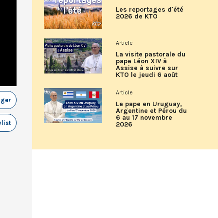
Les reportages d'été
2026 de KTO
Article
La visite pastorale du
pape Léon XIV à
Assise à suivre sur
KTO le jeudi 6 août
Article
ager
Le pape en Uruguay,
Argentine et Pérou du
6 au 17 novembre
list
2026