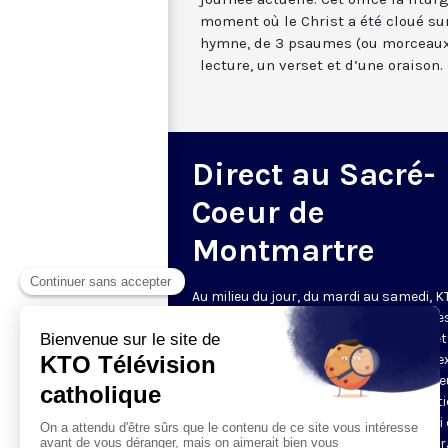
moment où le Christ a été cloué sur
hymne, de 3 psaumes (ou morceaux
lecture, un verset et d’une oraison.
Direct au Sacré-
Coeur de
Montmartre
Au milieu du jour, du mardi au samedi, 
diffuse l’office de Sexte des Bénédictine
Sacré-Coeur de Montmartre, depuis cet
basilique
. Comme son nom l’indique, se
est la prière chrétienne de la sixième h
du jour, selon le découpage romain ant
de la journée - ce qui correspond à midi
notre journée actuelle. Cet office la litur