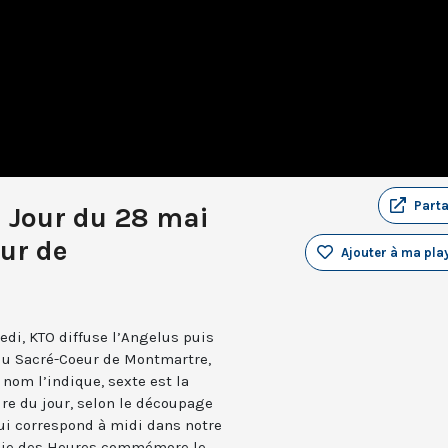
Part
u Jour du 28 mai
ur de
Ajouter à ma play
edi, KTO diffuse l’Angelus puis
 du Sacré-Coeur de Montmartre,
nom l’indique, sexte est la
ure du jour, selon le découpage
qui correspond à midi dans notre
turgie des Heures commémore le