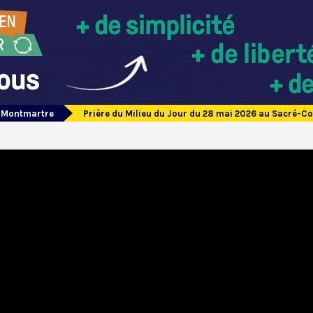
e Montmartre
Prière du Milieu du Jour du 28 mai 2026 au Sacré-C