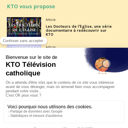
KTO vous propose
Article
Les Docteurs de l'Église, une série
documentaire à redécouvrir sur
KTO
Article
Les reportages d'été 2026 de KTO
Article
La visite pastorale du pape Léon
XIV à Assise à suivre sur KTO le
jeudi 6 août
Article
Le pape en Uruguay, Argentine et
Pérou du 6 au 17 novembre 2026