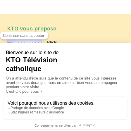
KTO vous propose
Article
Les reportages d'été 2026 de KTO
Article
La visite pastorale du pape Léon
XIV à Assise à suivre sur KTO le
jeudi 6 août
Article
Le pape en Uruguay, Argentine et
Pérou du 6 au 17 novembre 2026