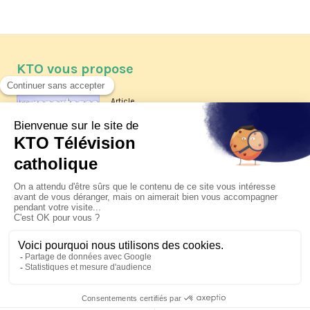
KTO vous propose
Article
Les reportages d'été 2026 de KTO
Article
La visite pastorale du pape Léon
XIV à Assise à suivre sur KTO le
jeudi 6 août
Article
Le pape en Uruguay, Argentine et
Pérou du 6 au 17 novembre 2026