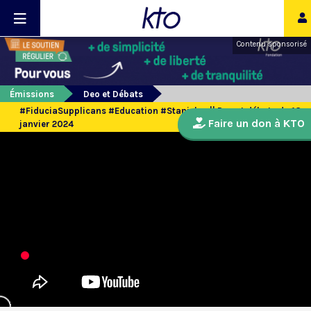
Contenu sponsorisé
Émissions
Deo et Débats
#FiduciaSupplicans #Education #Stanislas || Deo et débats du 18
Faire un don à KTO
janvier 2024