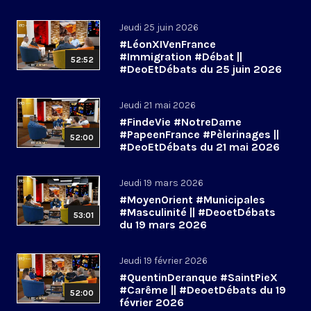
Jeudi 25 juin 2026
#LéonXIVenFrance
#Immigration #Débat ||
52:52
#DeoEtDébats du 25 juin 2026
Jeudi 21 mai 2026
#FindeVie #NotreDame
#PapeenFrance #Pèlerinages ||
52:00
#DeoEtDébats du 21 mai 2026
Jeudi 19 mars 2026
#MoyenOrient #Municipales
#Masculinité || #DeoetDébats
53:01
du 19 mars 2026
Jeudi 19 février 2026
#QuentinDeranque #SaintPieX
#Carême || #DeoetDébats du 19
52:00
février 2026