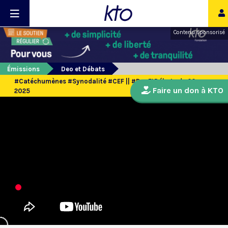
Contenu sponsorisé
Émissions
Deo et Débats
#Catéchumènes #Synodalité #CEF || #DeoEtDébats du 20 mars
Faire un don à KTO
2025