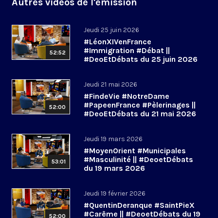
Autres vidéos de l'émission
Jeudi 25 juin 2026
#LéonXIVenFrance
#Immigration #Débat ||
52:52
#DeoEtDébats du 25 juin 2026
Jeudi 21 mai 2026
#FindeVie #NotreDame
#PapeenFrance #Pèlerinages ||
52:00
#DeoEtDébats du 21 mai 2026
Jeudi 19 mars 2026
#MoyenOrient #Municipales
#Masculinité || #DeoetDébats
53:01
du 19 mars 2026
Jeudi 19 février 2026
#QuentinDeranque #SaintPieX
#Carême || #DeoetDébats du 19
52:00