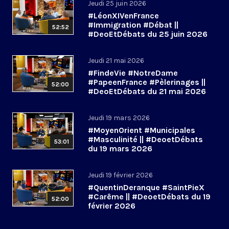
Jeudi 25 juin 2026
#LéonXIVenFrance
#Immigration #Débat ||
52:52
#DeoEtDébats du 25 juin 2026
Jeudi 21 mai 2026
#FindeVie #NotreDame
#PapeenFrance #Pèlerinages ||
52:00
#DeoEtDébats du 21 mai 2026
Jeudi 19 mars 2026
#MoyenOrient #Municipales
#Masculinité || #DeoetDébats
53:01
du 19 mars 2026
Jeudi 19 février 2026
#QuentinDeranque #SaintPieX
#Carême || #DeoetDébats du 19
52:00
février 2026