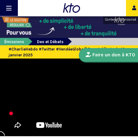
Contenu sponsorisé
Émissions
Deo et Débats
#CharlieHebdo #Twitter #VendéeGlobe || Deo et débats du 16
Faire un don à KTO
janvier 2025