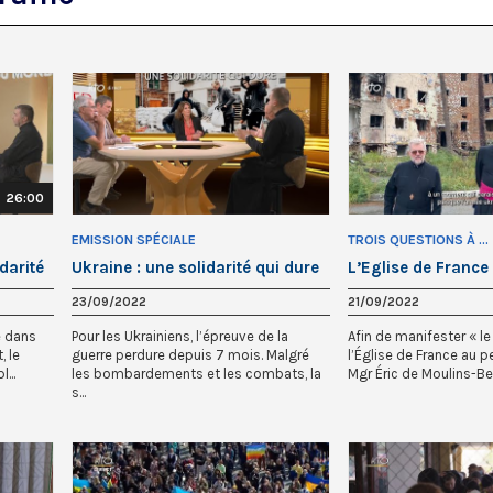
26:00
EMISSION SPÉCIALE
TROIS QUESTIONS À ...
darité
Ukraine : une solidarité qui dure
L’Eglise de France
23/09/2022
21/09/2022
é dans
Pour les Ukrainiens, l’épreuve de la
Afin de manifester « le
, le
guerre perdure depuis 7 mois. Malgré
l’Église de France au p
...
les bombardements et les combats, la
Mgr Éric de Moulins-Beau
s...