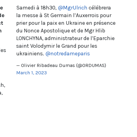
de
Samedi à 18h30,
@MgrUlrich
célébrera
de
la messe à St Germain l’Auxerrois pour
ct
prier pour la paix en Ukraine en présence
n
du Nonce Apostolique et de Mgr Hlib
LONCHYNA, administrateur de l’Eparchie
saint Volodymir le Grand pour les
des
ukrainiens.
@notredameparis
— Olivier Ribadeau Dumas (@ORDUMAS)
March 1, 2023
ch,
a,