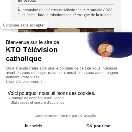
15/10/2023
À l’occasion de la Semaine Missionnaire Mondiale 2023,
Elisa Perrini, laïque missionnaire, témoigne de la missio...
51:46
AU RISQUE DE L'HISTOIRE
Heurs et malheurs des missions en Asie
30/11/2023
L’histoire des missionnaires envoyés en Asie évoque
souvent des destins lumineux, marqués par de
violentes persé...