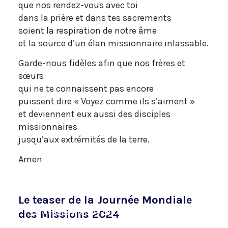
que nos rendez-vous avec toi
dans la prière et dans tes sacrements
soient la respiration de notre âme
et la source d’un élan missionnaire inlassable.
Garde-nous fidèles afin que nos frères et
sœurs
qui ne te connaissent pas encore
puissent dire « Voyez comme ils s’aiment »
et deviennent eux aussi des disciples
missionnaires
jusqu’aux extrémités de la terre.
Amen
Le teaser de la Journée Mondiale
La visualisation de cette vidéo peut entraîner
des Missions 2024
l'installation de cookies par le fournisseur de