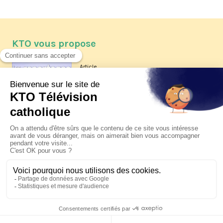
KTO vous propose
Article
Les reportages d'été 2026 de KTO
Article
La visite pastorale du pape Léon
XIV à Assise à suivre sur KTO le
jeudi 6 août
Article
Le pape en Uruguay, Argentine et
Pérou du 6 au 17 novembre 2026