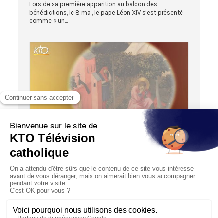
Lors de sa première apparition au balcon des
bénédictions, le 8 mai, le pape Léon XIV s’est présenté
comme « un...
52:23
LA FOI PRISE AU MOT
Saint Augustin d’Hippone
14/12/2014
Après saint Ambroise de Milan et saint Jérôme, Régis
Burnet s’intéresse cette fois-ci à saint Augustin. Cette
sé...