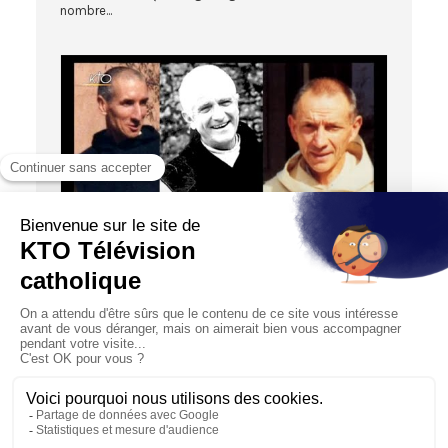
nombre...
05:53
ACTUALITÉS
Sur les traces de trois martyrs d’Algérie
07/12/2018
A l’abbaye Notre-Dame de Bellefontaine, dans le Maine-
et-Loire, Dom Etienne Baudry nous raconte le noviciat
des...