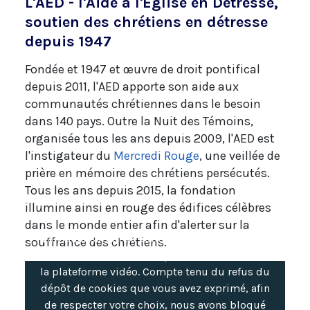
L'AED - l'Aide à l'Église en Détresse,
soutien des chrétiens en détresse
depuis 1947
Fondée et 1947 et œuvre de droit pontifical
depuis 2011, l'AED apporte son aide aux
communautés chrétiennes dans le besoin
dans 140 pays. Outre la Nuit des Témoins,
organisée tous les ans depuis 2009, l'AED est
l'instigateur du
Mercredi Rouge
, une veillée de
prière en mémoire des chrétiens persécutés.
Tous les ans depuis 2015, la fondation
illumine ainsi en rouge des édifices célèbres
dans le monde entier afin d'alerter sur la
La visualisation de cette vidéo peut entraîner
souffrance des chrétiens.
l'installation de cookies par le fournisseur de
la plateforme vidéo. Compte tenu du refus du
dépôt de cookies que vous avez exprimé, afin
de respecter votre choix, nous avons bloqué