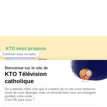
KTO vous propose
Article
Les reportages d'été 2026 de KTO
Article
La visite pastorale du pape Léon
XIV à Assise à suivre sur KTO le
jeudi 6 août
Article