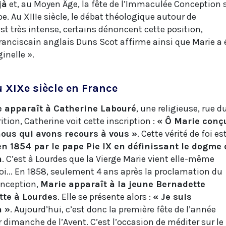
jà
et, au Moyen Âge, la fête de l’Immaculée Conception 
e. Au XIIIe siècle, le débat théologique autour de
t très intense, certains dénoncent cette position,
franciscain anglais Duns Scot affirme ainsi que Marie a 
ginelle ».
 XIXe siècle en France
e apparaît à Catherine Labouré
, une religieuse, rue d
rition, Catherine voit cette inscription :
« Ô Marie conç
ous qui avons recours à vous »
. Cette vérité de foi es
en 1854 par le pape Pie IX en définissant le dogme 
n
. C’est à Lourdes que la Vierge Marie vient elle-même
foi... En 1858, seulement 4 ans après la proclamation du
nception,
Marie apparaît à la jeune Bernadette
tte à Lourdes
. Elle se présente alors :
« Je suis
n »
. Aujourd’hui, c’est donc la première fête de l’année
r dimanche de l’Avent. C’est l’occasion de méditer sur le