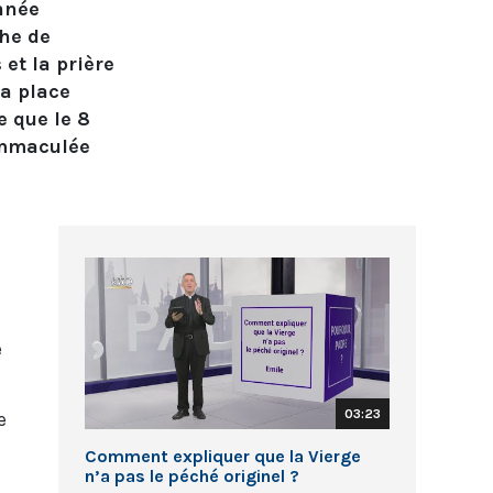
année
che de
 et la prière
la place
 que le 8
Immaculée
e
03:23
e
Comment expliquer que la Vierge
n’a pas le péché originel ?