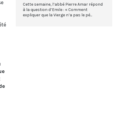
se
Cette semaine, l’abbé Pierre Amar répond
à la question d’Emile : « Comment
expliquer que la Vierge n’a pas le pé...
été
u
ue
t
de