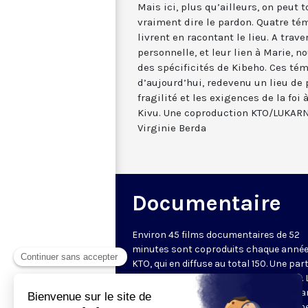
Mais ici, plus qu’ailleurs, on peut
vraiment dire le pardon. Quatre tém
livrent en racontant le lieu. A trave
personnelle, et leur lien à Marie, 
des spécificités de Kibeho. Ces t
d’aujourd’hui, redevenu un lieu de 
fragilité et les exigences de la fo
Kivu. Une coproduction KTO/LUKAR
Virginie Berda
Documentaire
Environ 45 films documentaires de 52
minutes sont coproduits chaque année
KTO, qui en diffuse au total 150. Une part
d'entre eux est disponible sur Internet. 
chaîne privilégie des documents metta
valeur une vision chrétienne de l'homm