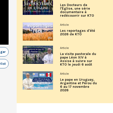
Les Docteurs de
l'Église, une série
documentaire à
redécouvrir sur KTO
Article
Les reportages d'été
2026 de KTO
Article
ager
La visite pastorale du
pape Léon XIV à
Assise à suivre sur
list
KTO le jeudi 6 août
Article
Le pape en Uruguay,
Argentine et Pérou du
6 au 17 novembre
2026