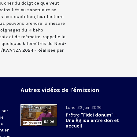
 toucher du doigt ce que veut
oins liés au sanctuaire se
rs leur quotidien, leur histoire
nous pouvons prendre la mesure
émoignages du Kibeho
paix et de mémoire, rappelle la
i à quelques kilomètres du Nord-
N/KWANZA 2024 - Réalisée par
Autres vidéos de l'émission
Lundi 22 juin 2026
 par
Prêtre "Fidei donum" -
ie
Une Église entre don et
52:26
La
accueil
nt en
e, une