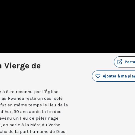
Part
a Vierge de
Ajouter à ma play
e à être reconnu par l’Église
o au Rwanda reste un cas isolé
l fut en même temps le lieu de la
d’hui, 30 ans après la fin des
devenu un lieu de pèlerinage
, on parle à la Mère du Verbe
oche de la part humaine de Dieu.